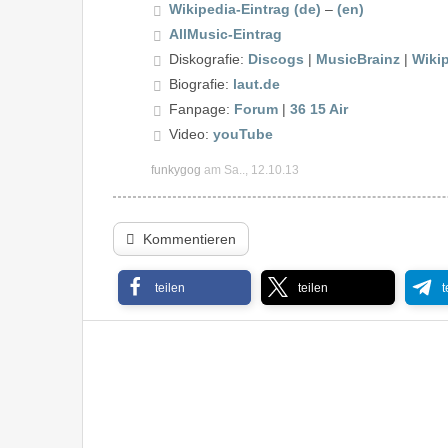
Wikipedia-Eintrag (de)
–
(en)
AllMusic-Eintrag
Diskografie:
Discogs
|
MusicBrainz
|
Wiki
Biografie:
laut.de
Fanpage:
Forum
|
36 15 Air
Video:
youTube
funkygog
am Sa.., 12.10.13
Kommentieren
teilen
teilen
t