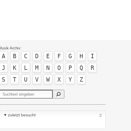
Musik Archiv:
A
B
C
D
E
F
G
H
I
J
K
L
M
N
O
P
Q
R
S
T
U
V
W
X
Y
Z
Suchen
zuletzt besucht