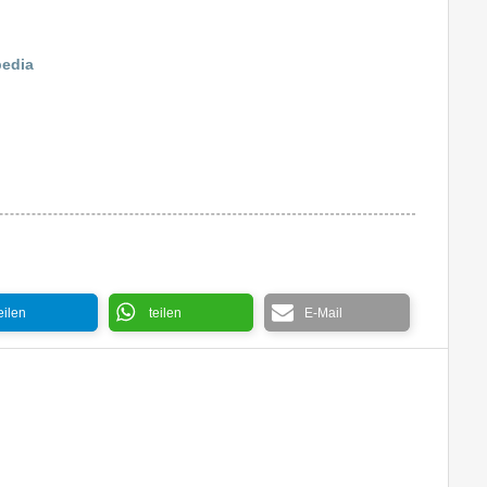
pedia
eilen
teilen
E-Mail