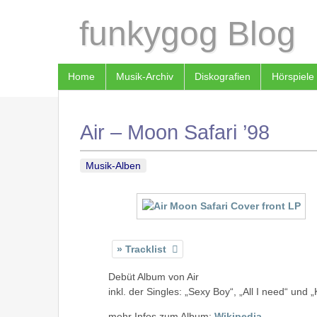
funkygog Blog
Home
Musik-Archiv
Diskografien
Hörspiele
Air – Moon Safari ’98
Musik-Alben
Tracklist
Debüt Album von Air
inkl. der Singles: „Sexy Boy“, „All I need“ und 
mehr Infos zum Album:
Wikipedia