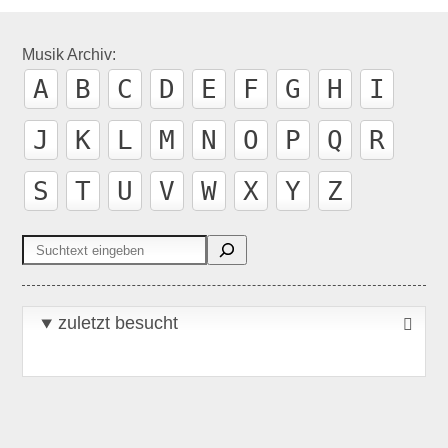
Musik Archiv:
A
B
C
D
E
F
G
H
I
J
K
L
M
N
O
P
Q
R
S
T
U
V
W
X
Y
Z
Suchen
zuletzt besucht