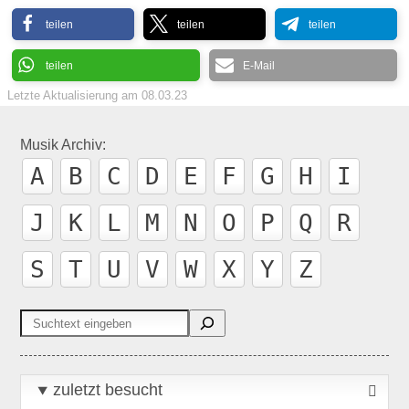
teilen
teilen
teilen
teilen
E-Mail
Letzte Aktualisierung am
08.03.23
Musik Archiv:
A
B
C
D
E
F
G
H
I
J
K
L
M
N
O
P
Q
R
S
T
U
V
W
X
Y
Z
Suchen
zuletzt besucht