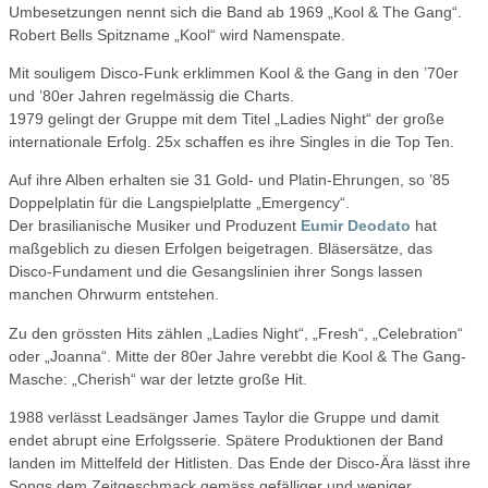
Umbesetzungen nennt sich die Band ab 1969 „Kool & The Gang“.
Robert Bells Spitzname „Kool“ wird Namenspate.
Mit souligem Disco-Funk erklimmen Kool & the Gang in den ’70er
und ’80er Jahren regelmässig die Charts.
1979 gelingt der Gruppe mit dem Titel „Ladies Night“ der große
internationale Erfolg. 25x schaffen es ihre Singles in die Top Ten.
Auf ihre Alben erhalten sie 31 Gold- und Platin-Ehrungen, so ’85
Doppelplatin für die Langspielplatte „Emergency“.
Der brasilianische Musiker und Produzent
Eumir Deodato
hat
maßgeblich zu diesen Erfolgen beigetragen. Bläsersätze, das
Disco-Fundament und die Gesangslinien ihrer Songs lassen
manchen Ohrwurm entstehen.
Zu den grössten Hits zählen „Ladies Night“, „Fresh“, „Celebration“
oder „Joanna“. Mitte der 80er Jahre verebbt die Kool & The Gang-
Masche: „Cherish“ war der letzte große Hit.
1988 verlässt Leadsänger James Taylor die Gruppe und damit
endet abrupt eine Erfolgsserie. Spätere Produktionen der Band
landen im Mittelfeld der Hitlisten. Das Ende der Disco-Ära lässt ihre
Songs dem Zeitgeschmack gemäss gefälliger und weniger