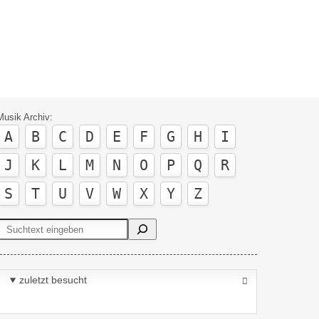
Musik Archiv:
A
B
C
D
E
F
G
H
I
J
K
L
M
N
O
P
Q
R
S
T
U
V
W
X
Y
Z
Suchen
zuletzt besucht