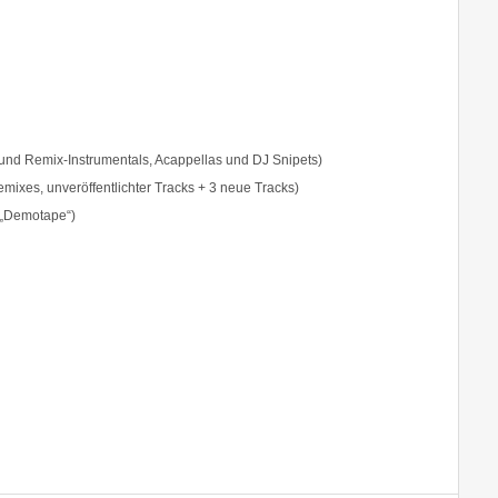
- und Remix-Instrumentals, Acappellas und DJ Snipets)
emixes, unveröffentlichter Tracks + 3 neue Tracks)
 „Demotape“)