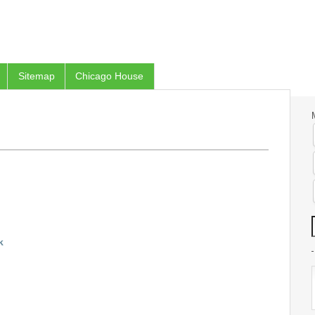
Sitemap
Chicago House
k