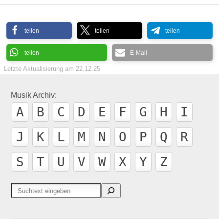
teilen
teilen
teilen
teilen
E-Mail
Letzte Aktualisierung am
22.12.25
Musik Archiv:
A
B
C
D
E
F
G
H
I
J
K
L
M
N
O
P
Q
R
S
T
U
V
W
X
Y
Z
Suchen