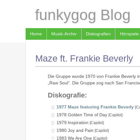
funkygog Blog
Home
Musik-Archiv
Diskografien
Hörspiele
Maze ft. Frankie Beverly
Die Gruppe wurde 1970 von Frankie Beverly i
„Raw Soul“. Die Gruppe zog nach San Francisco
Diskografie:
1977 Maze featuring Frankie Beverly
[Ca
1978 Golden Time of Day
[Capitol]
1979 Inspiration
[Capitol]
1980 Joy and Pain
[Capitol]
1983 We Are One
[Capitol]