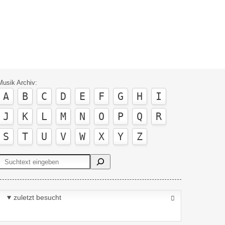
Musik Archiv:
A
B
C
D
E
F
G
H
I
J
K
L
M
N
O
P
Q
R
S
T
U
V
W
X
Y
Z
Suchen
zuletzt besucht