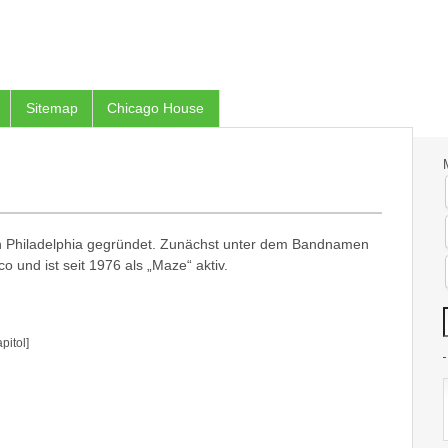
Sitemap
Chicago House
n Philadelphia gegründet. Zunächst unter dem Bandnamen
 und ist seit 1976 als „Maze“ aktiv.
pitol]