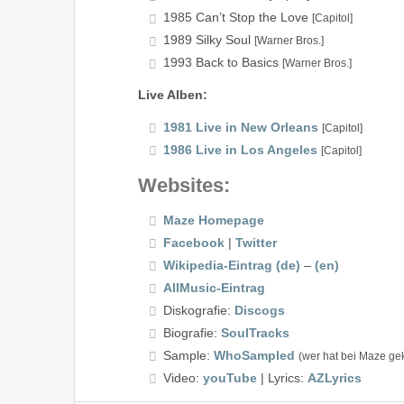
1985 Can’t Stop the Love
[Capitol]
1989 Silky Soul
[Warner Bros.]
1993 Back to Basics
[Warner Bros.]
Live Alben:
1981 Live in New Orleans
[Capitol]
1986 Live in Los Angeles
[Capitol]
Websites:
Maze Homepage
Facebook
|
Twitter
Wikipedia-Eintrag (de)
–
(en)
AllMusic-Eintrag
Diskografie:
Discogs
Biografie:
SoulTracks
Sample:
WhoSampled
(wer hat bei Maze gek
Video:
youTube
| Lyrics:
AZLyrics