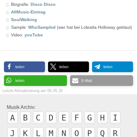
Biografie:
Disco Disco
AllMusic-Eintrag
SoulWalking
Sample:
WhoSampled
(wer hat bei Loleatta Holloway geklaut)
Video:
youTube
teilen
teilen
teilen
teilen
E-Mail
Letzte Aktualisierung am
06.05.26
Musik Archiv:
A
B
C
D
E
F
G
H
I
J
K
L
M
N
O
P
Q
R