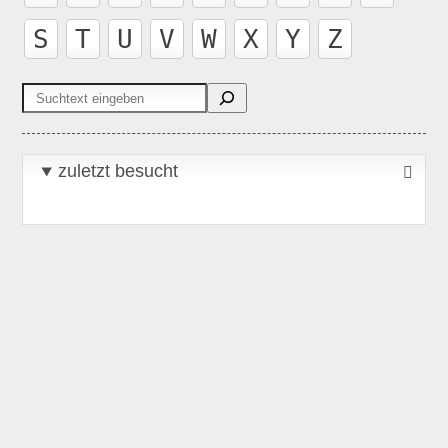
S
T
U
V
W
X
Y
Z
Suchen
zuletzt besucht