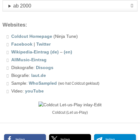
ab 2000
Websites:
Coldcut Homepage
(Ninja Tune)
Facebook
|
Twitter
Wikipedia-Eintrag (de)
–
(en)
AllMusic-Eintrag
Diskografie:
Discogs
Biografie:
laut.de
Sample:
WhoSampled
(wo hat Coldcut geklaut)
Video:
youTube
Coldcut (Let us-Play)
teilen
teilen
teilen