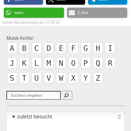
teilen
E-Mail
Letzte Aktualisierung am
17.03.25
Musik Archiv:
A
B
C
D
E
F
G
H
I
J
K
L
M
N
O
P
Q
R
S
T
U
V
W
X
Y
Z
Suchen
zuletzt besucht