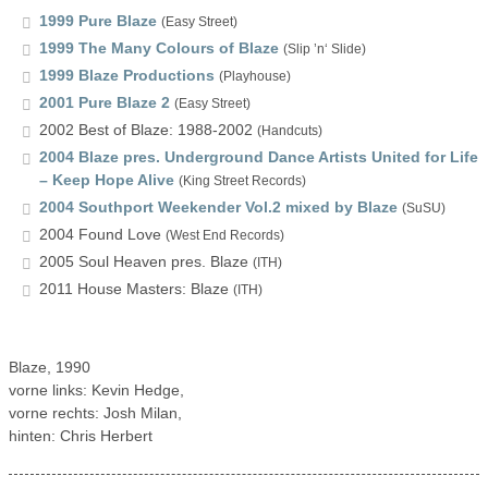
1999 Pure Blaze
(Easy Street)
1999 The Many Colours of Blaze
(Slip ’n‘ Slide)
1999 Blaze Productions
(Playhouse)
2001 Pure Blaze 2
(Easy Street)
2002 Best of Blaze: 1988-2002
(Handcuts)
2004 Blaze pres. Underground Dance Artists United for Life
– Keep Hope Alive
(King Street Records)
2004 Southport Weekender Vol.2 mixed by Blaze
(SuSU)
2004 Found Love
(West End Records)
2005 Soul Heaven pres. Blaze
(ITH)
2011 House Masters: Blaze
(ITH)
Blaze, 1990
vorne links: Kevin Hedge,
vorne rechts: Josh Milan,
hinten: Chris Herbert