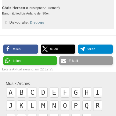
Chris Herbert
)
(Christopher A. Herbert
Bandmitglied bis Anfang der 90er.
Diskografie:
Discogs
teilen
teilen
teilen
teilen
E-Mail
Letzte Aktualisierung am
22.12.25
Musik Archiv:
A
B
C
D
E
F
G
H
I
J
K
L
M
N
O
P
Q
R