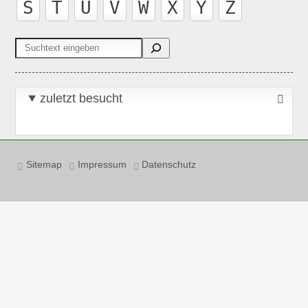
S
T
U
V
W
X
Y
Z
Suchen
zuletzt besucht
Sitemap
Impressum
Datenschutz