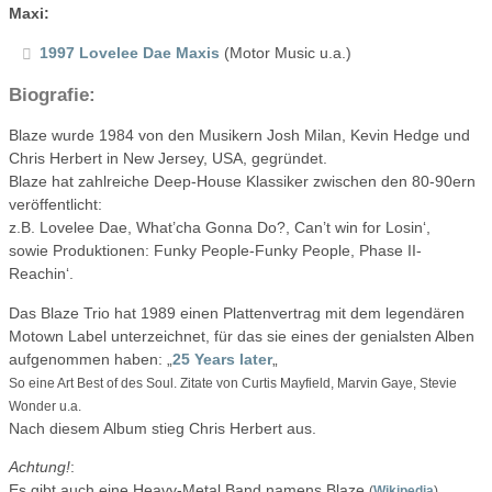
Maxi:
1997 Lovelee Dae Maxis
(Motor Music u.a.)
Biografie:
Blaze wurde 1984 von den Musikern Josh Milan, Kevin Hedge und
Chris Herbert in New Jersey, USA, gegründet.
Blaze hat zahlreiche Deep-House Klassiker zwischen den 80-90ern
veröffentlicht:
z.B. Lovelee Dae, What’cha Gonna Do?, Can’t win for Losin‘,
sowie Produktionen: Funky People-Funky People, Phase II-
Reachin‘.
Das Blaze Trio hat 1989 einen Plattenvertrag mit dem legendären
Motown Label unterzeichnet, für das sie eines der genialsten Alben
aufgenommen haben: „
25 Years later
„
So eine Art Best of des Soul. Zitate von Curtis Mayfield, Marvin Gaye, Stevie
Wonder u.a.
Nach diesem Album stieg Chris Herbert aus.
Achtung!
:
Es gibt auch eine Heavy-Metal Band namens Blaze
(
Wikipedia
)