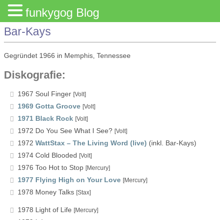
funkygog Blog
Bar-Kays
Gegründet 1966 in Memphis, Tennessee
Diskografie:
1967 Soul Finger
[Volt]
1969 Gotta Groove
[Volt]
1971 Black Rock
[Volt]
1972 Do You See What I See?
[Volt]
1972
WattStax – The Living Word (live)
(inkl. Bar-Kays)
1974 Cold Blooded
[Volt]
1976 Too Hot to Stop
[Mercury]
1977 Flying High on Your Love
[Mercury]
1978 Money Talks
[Stax]
1978 Light of Life
[Mercury]