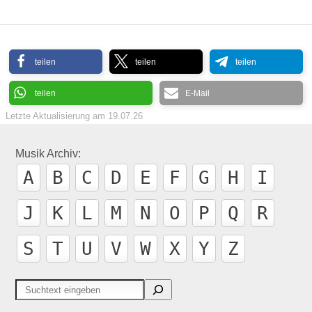
teilen
teilen
teilen
teilen
E-Mail
Letzte Aktualisierung am
19.07.26
Musik Archiv:
A
B
C
D
E
F
G
H
I
J
K
L
M
N
O
P
Q
R
S
T
U
V
W
X
Y
Z
Suchen