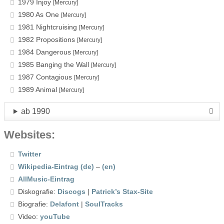
1979 Injoy
[Mercury]
1980 As One
[Mercury]
1981 Nightcruising
[Mercury]
1982 Propositions
[Mercury]
1984 Dangerous
[Mercury]
1985 Banging the Wall
[Mercury]
1987 Contagious
[Mercury]
1989 Animal
[Mercury]
ab 1990
Websites:
Twitter
Wikipedia-Eintrag (de)
–
(en)
AllMusic-Eintrag
Diskografie:
Discogs
|
Patrick’s Stax-Site
Biografie:
Delafont
|
SoulTracks
Video:
youTube