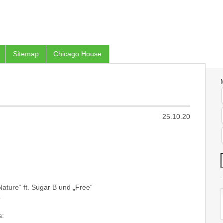
Sitemap
Chicago House
25.10.20
ature“ ft. Sugar B und „Free“
e
s: