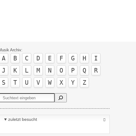
Musik Archiv:
A
B
C
D
E
F
G
H
I
J
K
L
M
N
O
P
Q
R
S
T
U
V
W
X
Y
Z
Suchen
zuletzt besucht