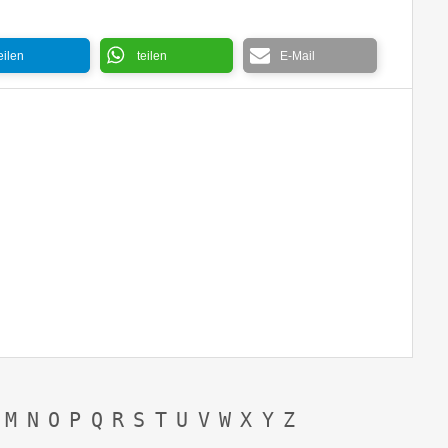
eilen
teilen
E-Mail
Champaign 
M
N
O
P
Q
R
S
T
U
V
W
X
Y
Z