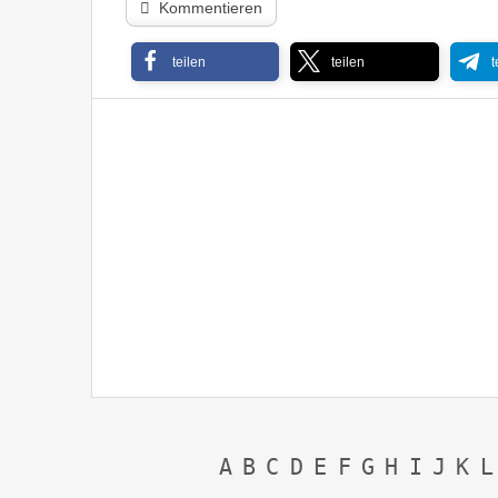
Kommentieren
teilen
teilen
t
Photek – Modus Operandi ’97
A
B
C
D
E
F
G
H
I
J
K
L