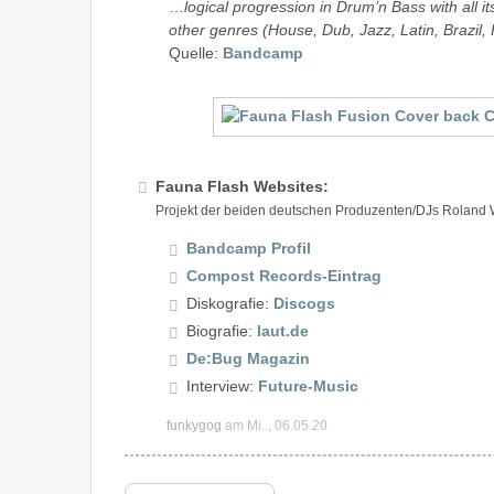
…
logical progression in Drum’n Bass with all it
other genres (House, Dub, Jazz, Latin, Brazil,
Quelle:
Bandcamp
Fauna Flash Websites:
Projekt der beiden deutschen Produzenten/DJs Roland 
Bandcamp Profil
Compost Records-Eintrag
Diskografie:
Discogs
Biografie:
laut.de
De:Bug Magazin
Interview:
Future-Music
funkygog
am Mi.., 06.05.20