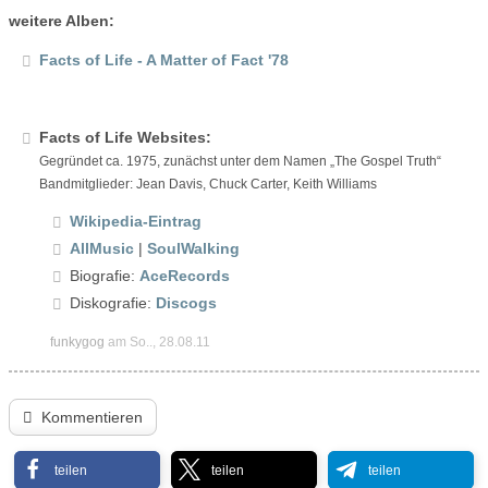
weitere Alben:
Facts of Life - A Matter of Fact '78
Facts of Life Websites:
Gegründet ca. 1975, zunächst unter dem Namen „The Gospel Truth“
Bandmitglieder: Jean Davis, Chuck Carter, Keith Williams
Wikipedia-Eintrag
AllMusic
|
SoulWalking
Biografie:
AceRecords
Diskografie:
Discogs
funkygog
am So.., 28.08.11
Kommentieren
teilen
teilen
teilen