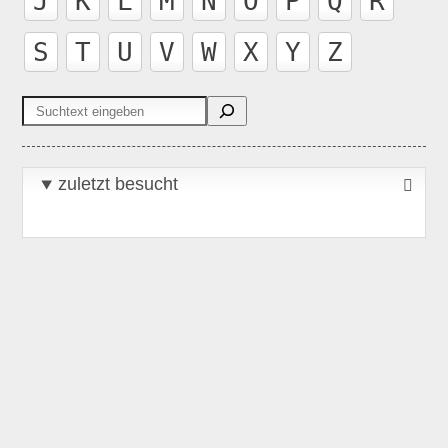
J
K
L
M
N
O
P
Q
R
S
T
U
V
W
X
Y
Z
Suchen
zuletzt besucht