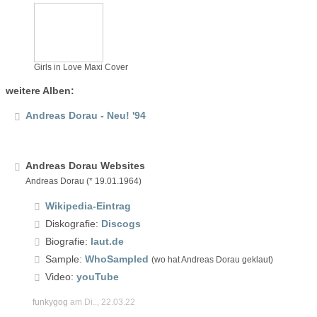
Girls in Love Maxi Cover
weitere Alben:
Andreas Dorau - Neu! '94
Andreas Dorau Websites
Andreas Dorau (* 19.01.1964)
Wikipedia-Eintrag
Diskografie:
Discogs
Biografie:
laut.de
Sample:
WhoSampled
(wo hat Andreas Dorau geklaut)
Video:
youTube
funkygog
am Di.., 22.03.22