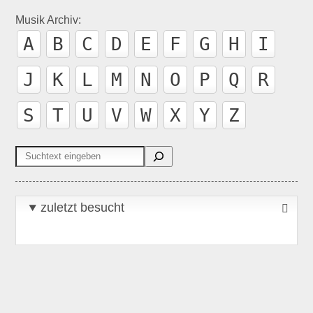
Musik Archiv:
A
B
C
D
E
F
G
H
I
J
K
L
M
N
O
P
Q
R
S
T
U
V
W
X
Y
Z
Suchen
zuletzt besucht